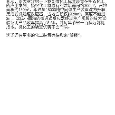
其次，给大家介绍一下我司微化工成套装置在扬农化工
的应用案列。扬农化工将原有的建筑面积约
300m
²，占地
面积约
²，年通量
吨中间体生产装置改为升职
150m
18000
集成式微通道反应器，占地面积仅约
²，高度不超过
28m
。沈氏小而精的微通道反应器经过生产规模的放大试
2m
验证明产品收率提高了
，并每年节省一百多万能耗
6-8%
成本。微化工的装置优势不言而喻。
沈氏还有更多的化工装置等待您来
“解锁”。