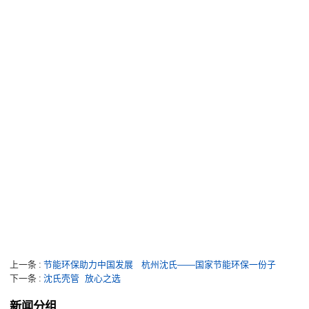
上一条
节能环保助力中国发展   杭州沈氏——国家节能环保一份子
下一条
沈氏壳管  放心之选
新闻分组