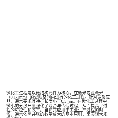
微化工过程是以微结构元件为核心，在微米或亚毫米
（
0.1-1mm
）的受限空间内进行的化工过程。针对微反应
器，通常要求其特征长度小于
。在微化工过程中，
0.5mm
微小的分散尺度强化了混合与传递过程，从而提高了过
程的可控性和效率。当将其应用于工业生产过程的时
候，通常依照并联的数量放大的基本原则，来实现大规