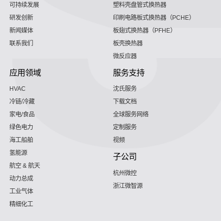
可持续发展
塑料壳盘管式换热器
研发创新
印刷电路板式换热器（PCHE）
新闻媒体
板翅式换热器（PFHE）
联系我们
板壳换热器
微反应器
应用领域
服务支持
HVAC
沈氏服务
冷链/冷藏
下载文档
家电/食品
全球服务网络
绿色电力
定制服务
海工船舶
视频
氢能源
子公司
航空 & 航天
杭州微控
动力总成
浙江微智源
工业气体
精细化工