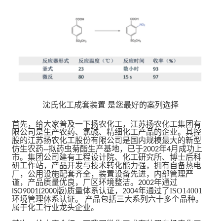
沈氏化工成套装置
是您最好的案列选择
首先，给大家普及一下扬农化工，江苏扬农化工集团有
限公司
是生产农药、氯碱、精细化工产品
的企业。其控
股的江苏扬农化工股份有限公司是国内规模最大的新型
仿生农药--拟药虫菊酯
生产基地，已于
年
月成功上
2002
4
市。集团公司建有工程设计院、化工研究所、博士后科
研工作站，产品开发与技术转化能力强，拥有自备热电
厂，公用设施配套齐全，装置设备先进，内部管理严
谨，产品质量优良，厂区环境整洁。
年通过
2002
版
质量体系认证，
年通过了ISO14001
ISO9001(2000
)
2004
环境管理体系认证
。
产品包括三大系列六十多个品种。
属于化工行业龙头企业。