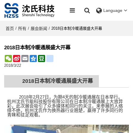
Language
首页
所有
展会新闻
/
/
/
2018日本制冷暖通展盛大开幕
2018日本制冷暖通展盛大开幕
WeChat
Sina
Email
Qzone
Douban
renren
Weibo
2018/3/22
2018
日本制冷暖通展盛大开幕
2018
年
2
月
27
日，为期
4
天的制冷暖通展在日本举行。
杭州沈氏节能科技股份有限公司在日本制冷暖通展上大放异
彩，此次展会吸引了众多媒体和同行的关注，来参展的人络
绎不绝，杭州沈氏作为换热器行业翘楚，赢得了许多同行的
青睐和驻足观看。