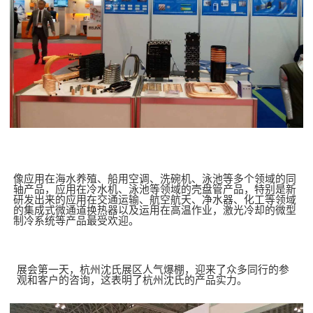
像应用在海水养殖、船用空调、洗碗机、泳池等多个领域的同
轴产品，应用在冷水机、泳池等领域的
壳盘管产品
，特别是新
研发出来的应用在交通运输、航空航天、净水器、化工等领域
的
集成式微通道换热器
以及运用在高温作业，激光冷却的
微型
制冷系统
等产品最受欢迎。
展
会第一天，杭州沈氏展区人气爆棚，迎来了众多同行的参
观和客户的咨询，这表明了杭州沈氏的产品实力。