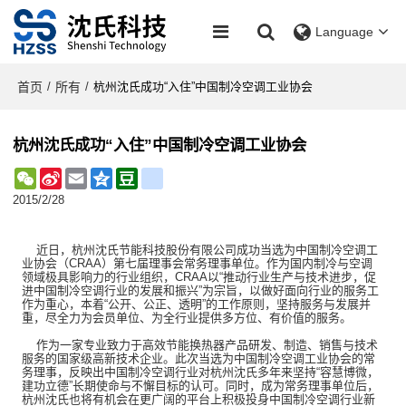
Language
首页
所有
/
/
杭州沈氏成功“入住”中国制冷空调工业协会
杭州沈氏成功“入住”中国制冷空调工业协会
WeChat
Sina
Email
Qzone
Douban
renren
Weibo
2015/2/28
近日，杭州沈氏节能科技股份有限公司成功当选为中国制冷空调工
业协会（CRAA）第七届理事会常务理事单位。作为国内制冷与空调
领域极具影响力的行业组织，CRAA以“推动行业生产与技术进步，促
进中国制冷空调行业的发展和振兴”为宗旨，以做好面向行业的服务工
作为重心，本着“公开、公正、透明”的工作原则，坚持服务与发展并
重，尽全力为会员单位、为全行业提供多方位、有价值的服务。
作为一家专业致力于高效节能换热器产品研发、制造、销售与技术
服务的国家级高新技术企业。此次当选为中国制冷空调工业协会的常
务理事，反映出中国制冷空调行业对杭州沈氏多年来坚持“容慧博微，
建功立德”长期使命与不懈目标的认可。同时，成为常务理事单位后，
杭州沈氏也将有机会在更广阔的平台上积极投身中国制冷空调行业新