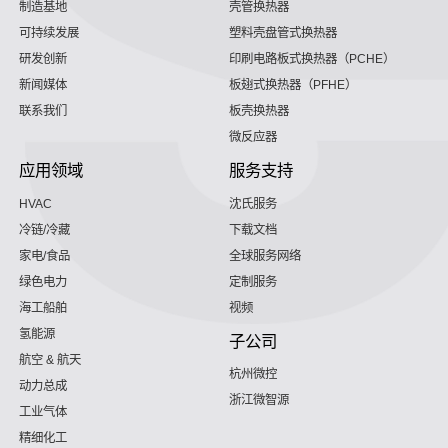
制造基地
壳管换热器
可持续发展
塑料壳盘管式换热器
研发创新
印刷电路板式换热器（PCHE）
新闻媒体
板翅式换热器（PFHE）
联系我们
板壳换热器
微反应器
应用领域
服务支持
HVAC
沈氏服务
冷链/冷藏
下载文档
家电/食品
全球服务网络
绿色电力
定制服务
海工船舶
视频
氢能源
子公司
航空 & 航天
杭州微控
动力总成
浙江微智源
工业气体
精细化工