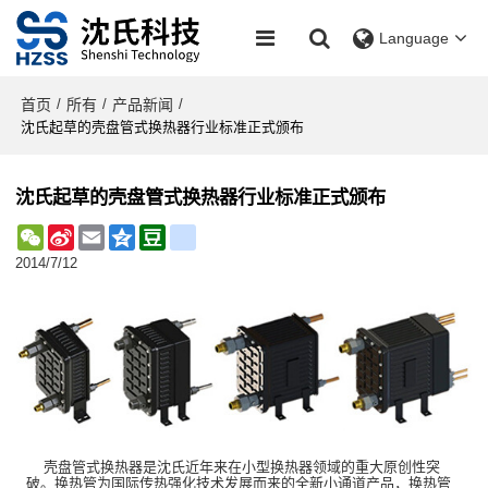
Language
首页
所有
产品新闻
/
/
/
沈氏起草的壳盘管式换热器行业标准正式颁布
沈氏起草的壳盘管式换热器行业标准正式颁布
WeChat
Sina
Email
Qzone
Douban
renren
Weibo
2014/7/12
壳盘管式换热器是沈氏近年来在小型换热器领域的重大原创性突
破。换热管为国际传热强化技术发展而来的全新小通道产品，换热管