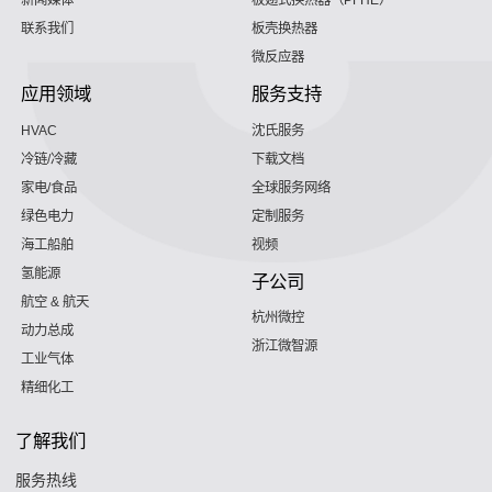
新闻媒体
板翅式换热器（PFHE）
联系我们
板壳换热器
微反应器
应用领域
服务支持
HVAC
沈氏服务
冷链/冷藏
下载文档
家电/食品
全球服务网络
绿色电力
定制服务
海工船舶
视频
氢能源
子公司
航空 & 航天
杭州微控
动力总成
浙江微智源
工业气体
精细化工
了解我们
服务热线