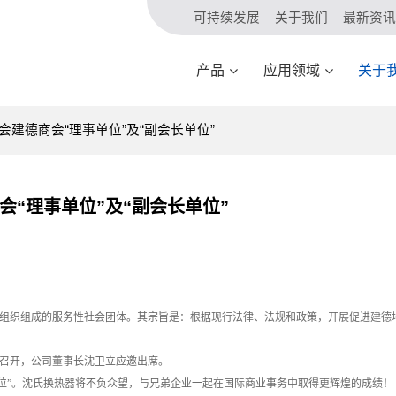
可持续发展
关于我们
最新资讯
产品
应用领域
关于
建德商会“理事单位”及“副会长单位”
“理事单位”及“副会长单位”
组织组成的服务性社会团体。其宗旨是：根据现行法律、法规和政策，开展促进建德
期召开，公司董事长沈卫立应邀出席。
位”。沈氏换热器将不负众望，与兄弟企业一起在国际商业事务中取得更辉煌的成绩！