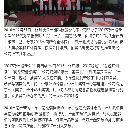
2016年12月31日，杭州沈氏节能科技股份有限公司举办了“2017跨年迎新
会及2016优秀荣誉表彰大会”。年会主题是“今天，你拼了吗？”沈氏全体员
工相聚一堂，分享2016公司所有全体同仁一致辛勤成功的喜悦。活动中员
工大展歌喉和群体舞蹈，获得阵阵掌声。抽奖活动更是将活动推至高潮，
公司上下其乐融融！
“2017跨年迎新会”主要围绕“公司2016工作汇报、2017规划”、“总经理讲
话”、“优秀荣誉颁奖”、“公司规划和愿景—董事长”、“韩国嘉宾发言”、“年
会节目、游戏、抽奖”六大议程开展，今年还特别新设了净水器项目奖，
给参与项目的员工们一个意外的惊喜。今年抽奖环节惊喜连连，公司设定
了七大奖品，合计46个奖项，其中每人都有的纪念品抱枕毯温馨和富有创
意，众多奖品给在职的员工们带来欢乐和好运！
2016年是辛苦的一年，是充满挫折的一年，也是充满斗志的一年！我们要
牢记总经理宣导的“质量意识、执行力、产能突破”几大要求，时刻提醒我
们的团队做到有效执行和落实，保证产品质量，做好产能突破的努力和准
备工作，竭尽所能，共创2017产能大突破。