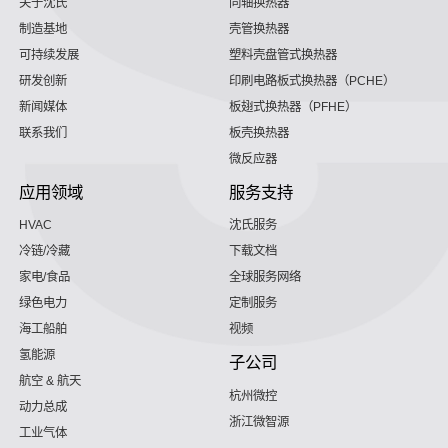
关于沈氏
同轴换热器
制造基地
壳管换热器
可持续发展
塑料壳盘管式换热器
研发创新
印刷电路板式换热器（PCHE）
新闻媒体
板翅式换热器（PFHE）
联系我们
板壳换热器
微反应器
应用领域
服务支持
HVAC
沈氏服务
冷链/冷藏
下载文档
家电/食品
全球服务网络
绿色电力
定制服务
海工船舶
视频
氢能源
子公司
航空 & 航天
杭州微控
动力总成
浙江微智源
工业气体